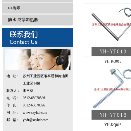
电热圈
防水.防暴加热器
YH-KQ013
地 址：
苏州工业园区唯亭通和路浦田
工业区14幢
联系人：
李玉章
电 话：
0512-65070586
传 真：
0512-65070596
网 址：
www.szyhdr.com
邮 箱：
yhdr@szyhdr.com
YH-KQ016