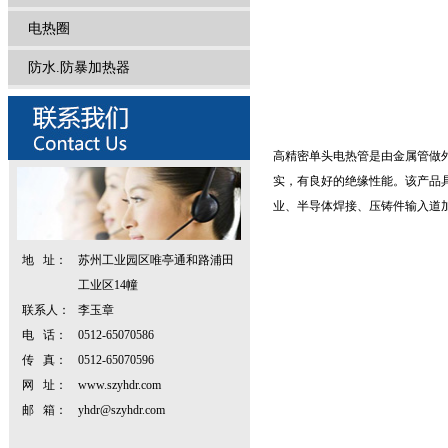
电热圈
防水.防暴加热器
高精密单头电热管是由金属管做
实，有良好的绝缘性能。该产品
业、半导体焊接、压铸件输入道
地 址：
苏州工业园区唯亭通和路浦田
工业区14幢
联系人：
李玉章
电 话：
0512-65070586
传 真：
0512-65070596
网 址：
www.szyhdr.com
邮 箱：
yhdr@szyhdr.com