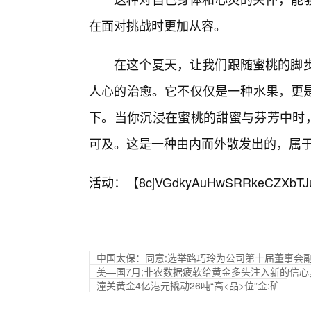
在面对挑战时更加从容。
在这个夏天，让我们跟随蜜桃的脚步
人心的治愈。它不仅仅是一种水果，更
下。当你沉浸在蜜桃的甜蜜与芬芳中时，
可及。这是一种由内而外散发出的，属于
活动：【
8cjVGdkyAuHwSRRkeCZXbTJ
中国太保：同意:选举路巧玲为公司第十届董事会
美—国7月;非农数据疲软给黄金多头注入新的信心，
潼关黄金4亿港元撬动26吨“高<品>位”金:矿