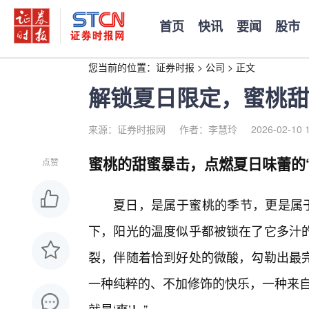
首页
快讯
要闻
股市
您当前的位置：
证券时报
>
公司
>
正文
解锁夏日限定，蜜桃甜
来源：证券时报网
作者：李慧玲
2026-02-10 
蜜桃的甜蜜暴击，点燃夏日味蕾的“
点赞
夏日，是属于蜜桃的季节，更是属于
下，阳光的温度似乎都被锁在了它多汁
裂，伴随着恰到好处的微酸，勾勒出最
一种纯粹的、不加修饰的快乐，一种来自