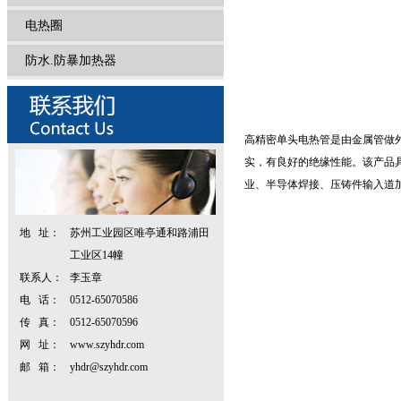
电热圈
防水.防暴加热器
高精密单头电热管是由金属管做
实，有良好的绝缘性能。该产品
业、半导体焊接、压铸件输入道
地 址：
苏州工业园区唯亭通和路浦田
工业区14幢
联系人：
李玉章
电 话：
0512-65070586
传 真：
0512-65070596
网 址：
www.szyhdr.com
邮 箱：
yhdr@szyhdr.com