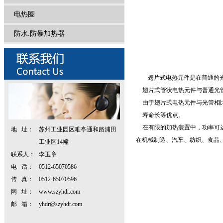
电热圈
防水.防暴加热器
翅片式电热元件是在普通的
翅片式管状电热元件与普通光
由于翅片式电热元件与光管相
寿命长等优点。
在有限的加热装置中，功率可
地 址：
苏州工业园区唯亭通和路浦田
在机械制造、汽车、纺织、食品
工业区14幢
联系人：
李玉章
电 话：
0512-65070586
传 真：
0512-65070596
网 址：
www.szyhdr.com
邮 箱：
yhdr@szyhdr.com